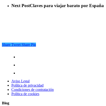
Next Post
Claves para viajar barato por España
Share
Tweet
Share
Pin
699 510 832
presupuestos@viajasinmas.es
Aviso Legal
Política de privacidad
Condiciones de contratación
Política de cookies
Blog