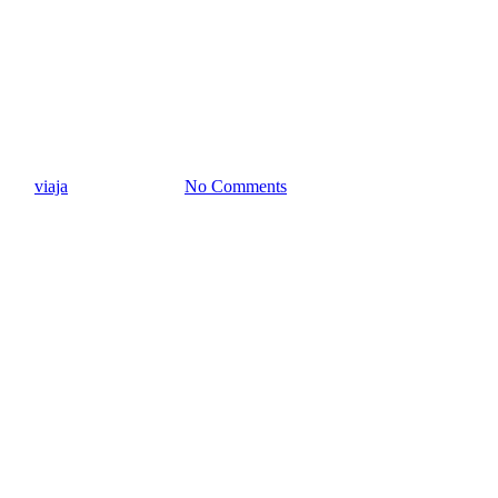
Luna de miel en tiempos de
COVID. Destinos para lunas de
miel 2021
By
viaja
febrero 13, 2021
No Comments